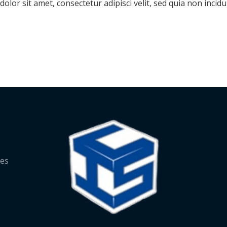
olor sit amet, consectetur adipisci velit, sed quia non inc
les