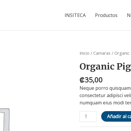
INSITECA
Productos
N
Organic
Inicio
/
Camaras
/ Organic
Pigeon
Organic Pi
Peas
cantidad
₡
35,00
Neque porro quisquam e
consectetur adipisci vel
numquam eius modi tem
Añadir al c