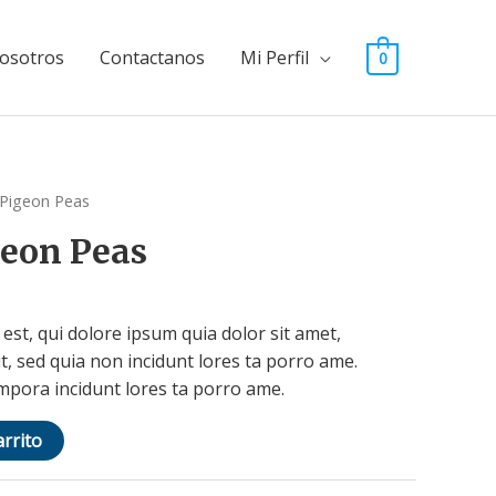
osotros
Contactanos
Mi Perfil
0
 Pigeon Peas
geon Peas
st, qui dolore ipsum quia dolor sit amet,
it, sed quia non incidunt lores ta porro ame.
pora incidunt lores ta porro ame.
arrito