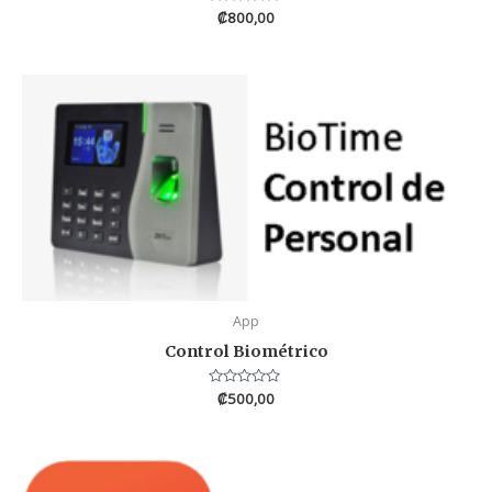
Valorado
₡
800,00
en
0
de
5
App
Control Biométrico
Valorado
₡
500,00
en
0
de
5