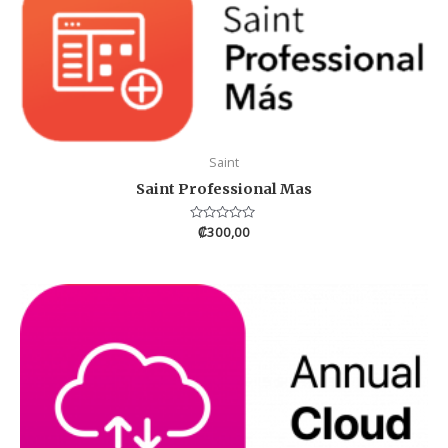
Saint
Saint Professional Mas
Valorado
₡
300,00
en
0
de
5