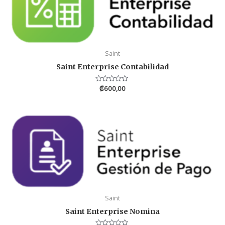
Saint
Saint Enterprise Contabilidad
Valorado
₡
600,00
en
0
de
5
Saint
Saint Enterprise Nomina