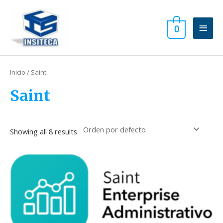
Omitir
Men
e
0
ir
princ
al
contenido
Inicio
/ Saint
Saint
Showing all 8 results