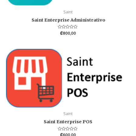
Saint
Saint Enterprise Administrativo
Valorado
₡
800,00
en
0
de
5
Saint
Saint Enterprise POS
Valorado
₡
600,00