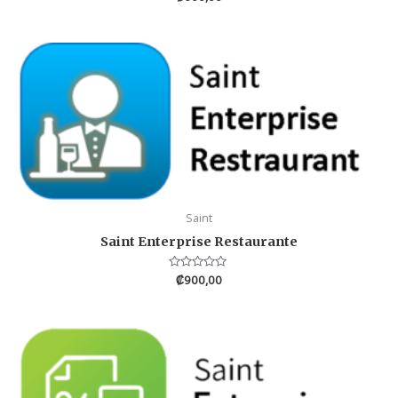
en
0
de
5
Saint
Saint Enterprise Restaurante
Valorado
₡
900,00
en
0
de
5